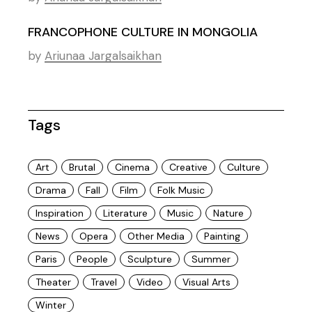
FRANCOPHONE CULTURE IN MONGOLIA
by
Ariunaa Jargalsaikhan
Tags
Art
Brutal
Cinema
Creative
Culture
Drama
Fall
Film
Folk Music
Inspiration
Literature
Music
Nature
News
Opera
Other Media
Painting
Paris
People
Sculpture
Summer
Theater
Travel
Video
Visual Arts
Winter