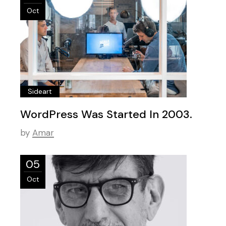
Oct
Sideart
WordPress Was Started In 2003.
by
Amar
05
Oct