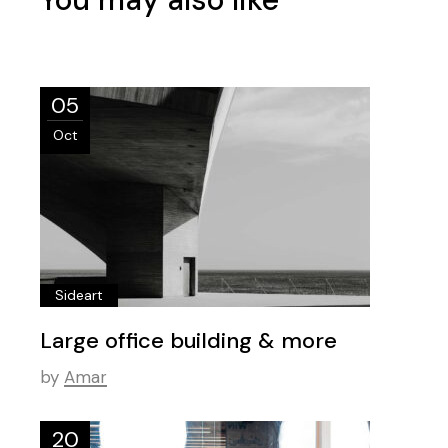
05
Oct
Sideart
Large office building & more
by
Amar
20