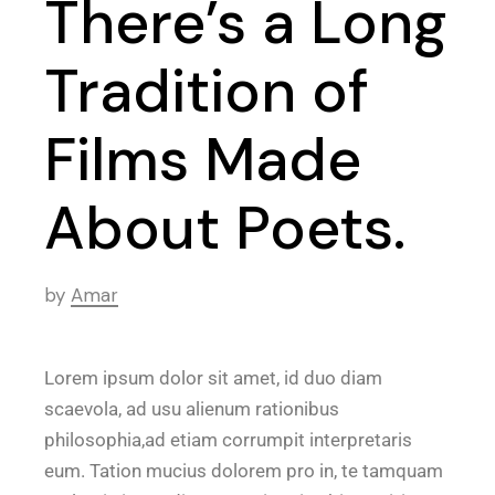
There’s a Long
Tradition of
Films Made
About Poets.
by
Amar
Lorem ipsum dolor sit amet, id duo diam
scaevola, ad usu alienum rationibus
philosophia,ad etiam corrumpit interpretaris
eum. Tation mucius dolorem pro in, te tamquam