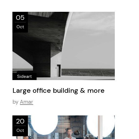
05
Oct
Sideart
Large office building & more
by
Amar
20
Oct