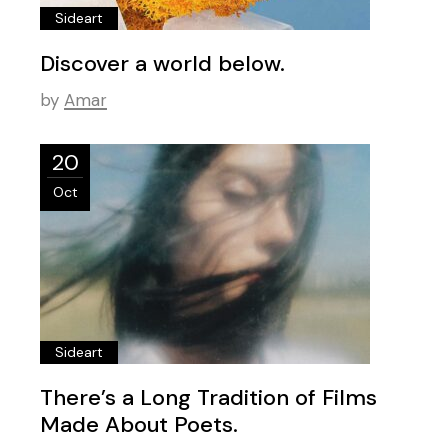
Sideart
Discover a world below.
by
Amar
20
Oct
Sideart
There’s a Long Tradition of Films
Made About Poets.