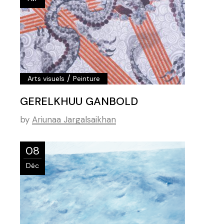
/
Arts visuels
Peinture
GERELKHUU GANBOLD
by
Ariunaa Jargalsaikhan
08
Déc