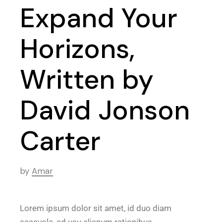
Expand Your
Horizons,
Written by
David Jonson
Carter
by
Amar
Lorem ipsum dolor sit amet, id duo diam
scaevola, ad usu alienum rationibus