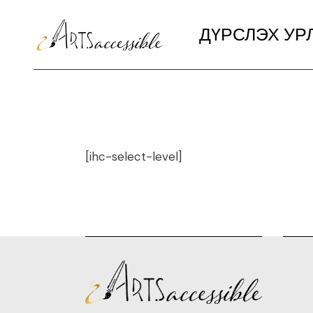
ДҮРСЛЭХ УР
[ihc-select-level]